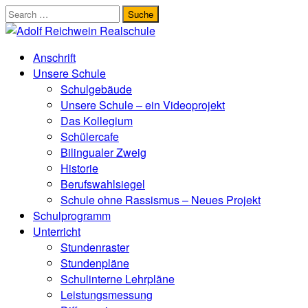
Zum
Inhalt
springen
Anschrift
Unsere Schule
Schulgebäude
Unsere Schule – ein Videoprojekt
Das Kollegium
Schülercafe
Bilingualer Zweig
Historie
Berufswahlsiegel
Schule ohne Rassismus – Neues Projekt
Schulprogramm
Unterricht
Stundenraster
Stundenpläne
Schulinterne Lehrpläne
Leistungsmessung