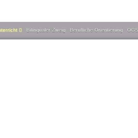
terricht
Bilingualer Zweig
Berufliche Orientierung
OG
Stundenraster
Stundenpläne
chulinterne
Lehrpläne
Leistungsmessung
ifferenzierung