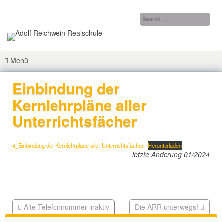
Zum
Inhalt
springen
Menü
Einbindung der
Kernlehrpläne aller
Unterrichtsfächer
4_Einbindung der Kernlehrpläne aller Unterrichtsfächer
Herunterladen
letzte Änderung 01/2024
Alte Telefonnummer inaktiv
Die ARR unterwegs!