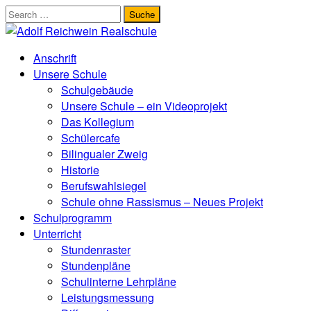
Zum
Inhalt
springen
Anschrift
Unsere Schule
Schulgebäude
Unsere Schule – ein Videoprojekt
Das Kollegium
Schülercafe
Bilingualer Zweig
Historie
Berufswahlsiegel
Schule ohne Rassismus – Neues Projekt
Schulprogramm
Unterricht
Stundenraster
Stundenpläne
Schulinterne Lehrpläne
Leistungsmessung